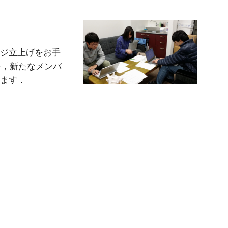
ージ
立上げをお手
を，新たなメンバ
います．