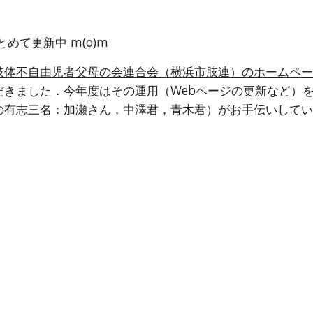
めて更新中 m(o)m
肢体不自由児者父母の会連合会（横浜市肢連）のホームペ
だきました．今年度はその運用（Webページの更新など）
の有志三名：加瀬さん，中澤君，青木君）がお手伝いして