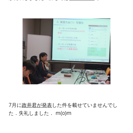
7月に
政井君が発表
した件を載せていませんでし
た．失礼しました． m(o)m