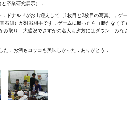
（と卒業研究展示）．
ー，ドナルドがお出迎えして（1枚目と2枚目の写真），ゲ
写真右側）が対戦相手です．ゲームに勝ったら（勝たなくても
のつかみ取り．大盛況でさすがの名人も夕方にはダウン．みな
．
ました．お酒もコッコも美味しかった．ありがとう．