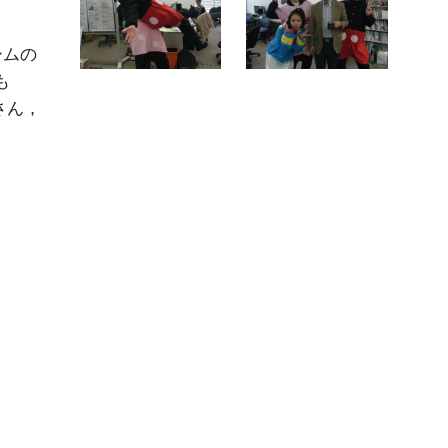
ームの
 
さん，