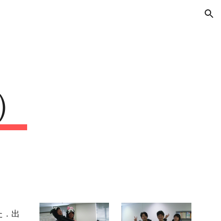
ion
開
日）
た．出