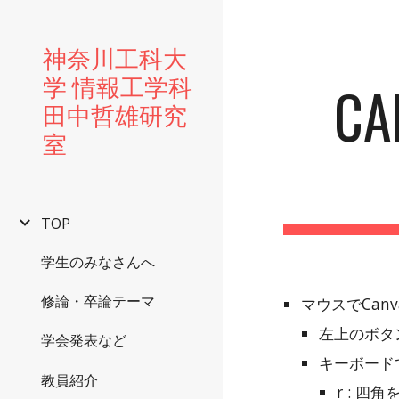
Sk
神奈川工科大
学 情報工学科
C
田中哲雄研究
室
TOP
学生のみなさんへ
修論・卒論テーマ
マウスでCan
左上のボタ
学会発表など
キーボード
教員紹介
r : 四