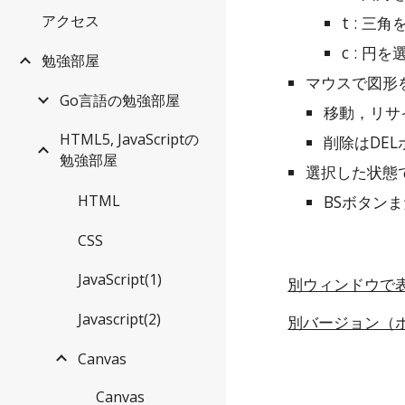
アクセス
t : 三
c : 円
勉強部屋
マウスで図形
Go言語の勉強部屋
移動，リサ
HTML5, JavaScriptの
削除はDE
勉強部屋
選択した状態
HTML
BSボタン
CSS
JavaScript(1)
別ウィンドウで
Javascript(2)
別バージョン（ボタ
Canvas
Canvas