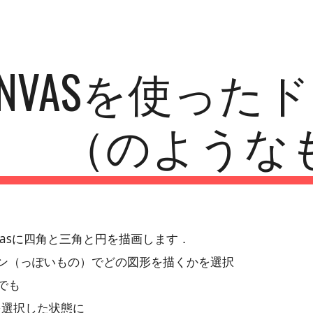
ip to main content
Skip to navigat
ANVASを使っ
（のような
vasに四角と三角と円を描画します．
ン（っぽいもの）でどの図形を描くかを選択
でも
角を選択した状態に