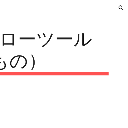
ion
たドローツール
もの）