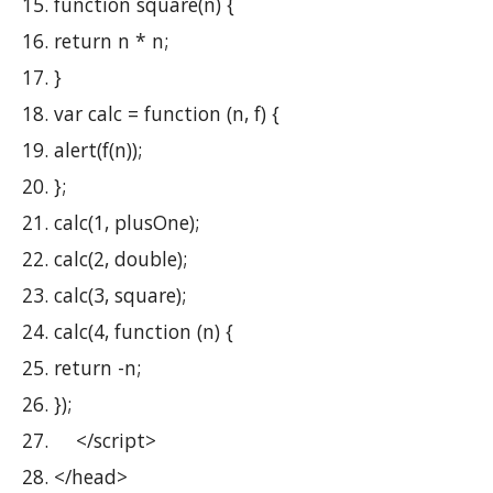
function square(n) {
return n * n;
}
var calc = function (n, f) {
alert(f(n));
};
calc(1, plusOne);
calc(2, double);
calc(3, square);
calc(4, function (n) {
return -n;
});
    </script>
</head>