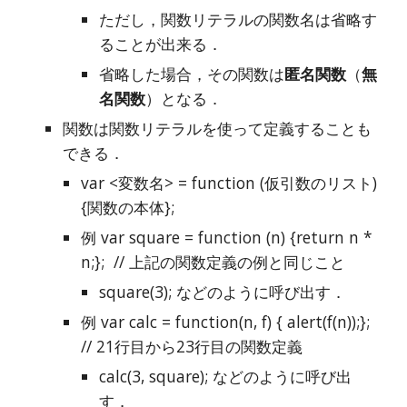
ただし，関数リテラルの関数名は省略す
ることが出来る．
省略した場合，その関数は
匿名関数
（
無
名関数
）となる．
関数は関数リテラルを使って定義することも
できる．
var <変数名> = function (仮引数のリスト) 
{関数の本体};
例 var square = function (n) {return n * 
n;};  // 上記の関数定義の例と同じこと
square(3); などのように呼び出す．
例 var calc = function(n, f) { alert(f(n));};  
// 21行目から23行目の関数定義
calc(3, square); などのように呼び出
す．