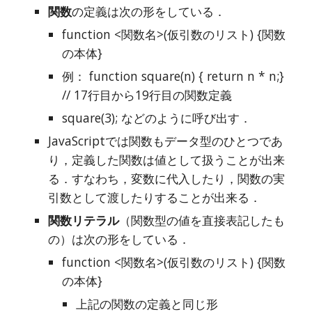
関数
の定義は次の形をしている．
function <関数名>(仮引数のリスト) {関数
の本体}
例： function square(n) { return n * n;}  
// 17行目から19行目の関数定義
square(3); などのように呼び出す．
JavaScriptでは関数もデータ型のひとつであ
り，定義した関数は値として扱うことが出来
る．すなわち，変数に代入したり，関数の実
引数として渡したりすることが出来る．
関数リテラル
（関数型の値を直接表記したも
の）は次の形をしている．
function <関数名>(仮引数のリスト) {関数
の本体}
上記の関数の定義と同じ形