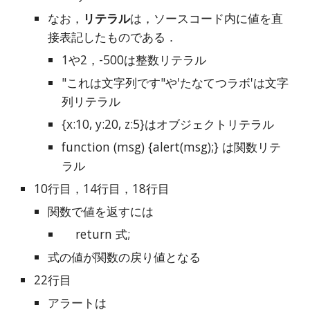
なお，
リテラル
は，ソースコード内に値を直
接表記したものである．
1や2，-500は整数リテラル
"これは文字列です"や'たなてつラボ'は文字
列リテラル
{x:10, y:20, z:5}はオブジェクトリテラル
function (msg) {alert(msg);} は関数リテ
ラル
10行目，14行目，18行目
関数で値を返すには
    return 式;
式の値が関数の戻り値となる
22行目
アラートは