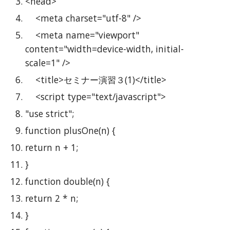
<head>
    <meta charset="utf-8" />
    <meta name="viewport" 
content="width=device-width, initial-
scale=1" />
    <title>セミナー演習３(1)</title>
    <script type="text/javascript">
"use strict";
function plusOne(n) {
return n + 1;
}
function double(n) {
return 2 * n;
}