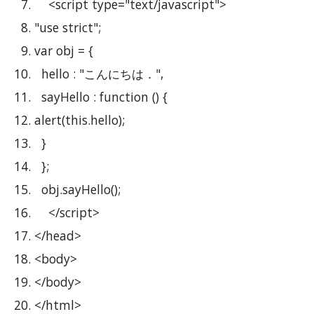
    <script type="text/javascript">
"use strict";
var obj = {
  hello : "こんにちは．",
  sayHello : function () {
alert(this.hello);
  }
  };
  obj.sayHello();
    </script>
</head>
<body>
</body>
</html>