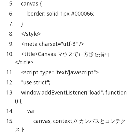
    canvas {
        border: solid 1px #000066;
    }
    </style>
    <meta charset="utf-8" />
    <title>Canvas マウスで正方形を描画
</title>
    <script type="text/javascript">
    "use strict";
    window.addEventListener("load", function 
() {
        var
            canvas, context,// カンバスとコンテク
スト