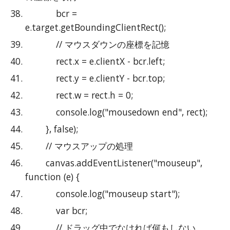
            bcr = 
e.target.getBoundingClientRect();
            // マウスダウンの座標を記憶
            rect.x = e.clientX - bcr.left;
            rect.y = e.clientY - bcr.top;
            rect.w = rect.h = 0;
            console.log("mousedown end", rect);
        }, false);
        // マウスアップの処理
        canvas.addEventListener("mouseup", 
function (e) {
            console.log("mouseup start");
            var bcr;
            // ドラッグ中でなければ何もしない．