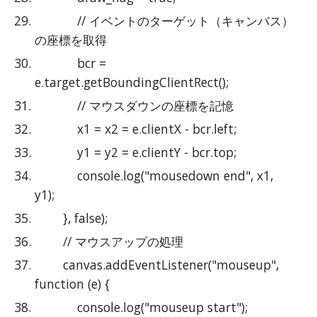
            // イベントのターゲット（キャンバス）
の座標を取得
            bcr = 
e.target.getBoundingClientRect();
            // マウスダウンの座標を記憶
            x1 = x2 = e.clientX - bcr.left;
            y1 = y2 = e.clientY - bcr.top;
            console.log("mousedown end", x1, 
y1);
        }, false);
        // マウスアップの処理
        canvas.addEventListener("mouseup", 
function (e) {
            console.log("mouseup start");