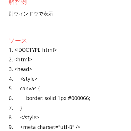
解答例
別ウィンドウで表示
ソース
<!DOCTYPE html>
<html>
<head>
    <style>
    canvas {
        border: solid 1px #000066;
    }
    </style>
    <meta charset="utf-8" />