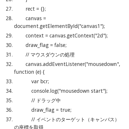
        rect = {};
        canvas = 
document.getElementById("canvas1");
        context = canvas.getContext("2d");
        draw_flag = false;
        // マウスダウンの処理
        canvas.addEventListener("mousedown", 
function (e) {
            var bcr;
            console.log("mousedown start");
            // ドラッグ中
            draw_flag = true;
            // イベントのターゲット（キャンバス）
の座標を取得