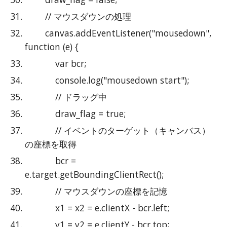
        // マウスダウンの処理
        canvas.addEventListener("mousedown", 
function (e) {
            var bcr;
            console.log("mousedown start");
            // ドラッグ中
            draw_flag = true;
            // イベントのターゲット（キャンバス）
の座標を取得
            bcr = 
e.target.getBoundingClientRect();
            // マウスダウンの座標を記憶
            x1 = x2 = e.clientX - bcr.left;
            y1 = y2 = e.clientY - bcr.top;