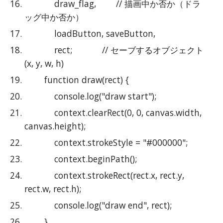
            draw_flag,        // 描画中か否か（ドラ
ッグ中か否か）
            loadButton, saveButton,
            rect;            // セーブするオブジェクト
(x, y, w, h)
        function draw(rect) {
            console.log("draw start");
            context.clearRect(0, 0, canvas.width, 
canvas.height);
            context.strokeStyle = "#000000";
            context.beginPath();
            context.strokeRect(rect.x, rect.y, 
rect.w, rect.h);
            console.log("draw end", rect);
        }