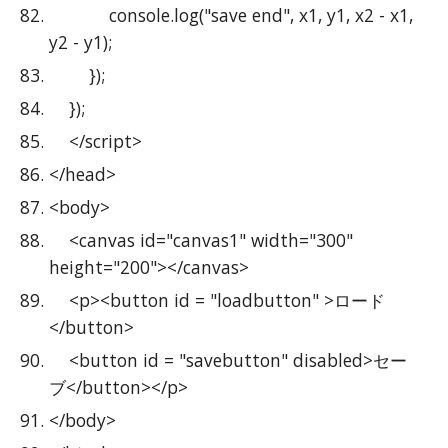
            console.log("save end", x1, y1, x2 - x1, 
y2 - y1);
        });
    });
    </script>
</head>
<body>
    <canvas id="canvas1" width="300" 
height="200"></canvas>
    <p><button id = "loadbutton" >ロード
</button>
    <button id = "savebutton" disabled>セー
ブ</button></p>
</body>