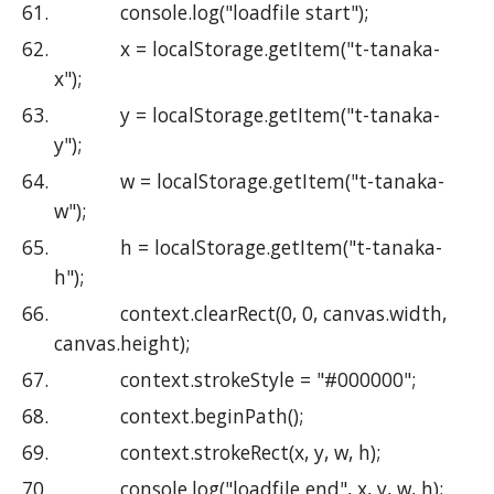
            console.log("loadfile start");
            x = localStorage.getItem("t-tanaka-
x");
            y = localStorage.getItem("t-tanaka-
y");
            w = localStorage.getItem("t-tanaka-
w");
            h = localStorage.getItem("t-tanaka-
h");
            context.clearRect(0, 0, canvas.width, 
canvas.height);
            context.strokeStyle = "#000000";
            context.beginPath();
            context.strokeRect(x, y, w, h);
            console.log("loadfile end", x, y, w, h);