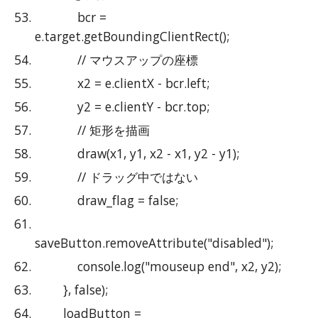
            bcr = 
e.target.getBoundingClientRect();
            // マウスアップの座標
            x2 = e.clientX - bcr.left;
            y2 = e.clientY - bcr.top;
            // 矩形を描画
            draw(x1, y1, x2 - x1, y2 - y1);
            // ドラッグ中ではない
            draw_flag = false;
saveButton.removeAttribute("disabled");
            console.log("mouseup end", x2, y2);
        }, false);
        loadButton = 