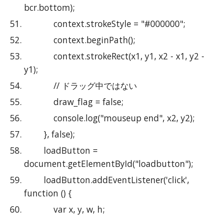
bcr.bottom);
            context.strokeStyle = "#000000";
            context.beginPath();
            context.strokeRect(x1, y1, x2 - x1, y2 - 
y1);
            // ドラッグ中ではない
            draw_flag = false;
            console.log("mouseup end", x2, y2);
        }, false);
        loadButton = 
document.getElementById("loadbutton");
        loadButton.addEventListener('click', 
function () {
            var x, y, w, h;