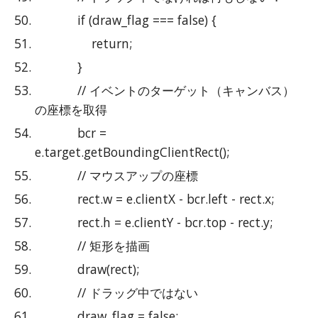
            if (draw_flag === false) {
                return;
            }
            // イベントのターゲット（キャンバス）
の座標を取得
            bcr = 
e.target.getBoundingClientRect();
            // マウスアップの座標
            rect.w = e.clientX - bcr.left - rect.x;
            rect.h = e.clientY - bcr.top - rect.y;
            // 矩形を描画
            draw(rect);
            // ドラッグ中ではない
            draw_flag = false;