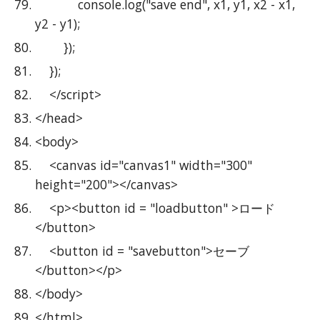
            console.log("save end", x1, y1, x2 - x1, 
y2 - y1);
        });
    });
    </script>
</head>
<body>
    <canvas id="canvas1" width="300" 
height="200"></canvas>
    <p><button id = "loadbutton" >ロード
</button>
    <button id = "savebutton">セーブ
</button></p>
</body>
</html>