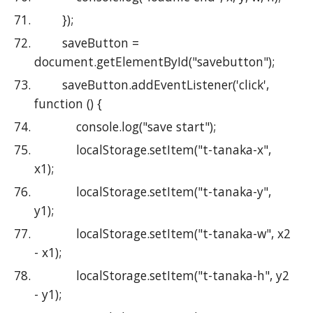
        });
        saveButton = 
document.getElementById("savebutton");
        saveButton.addEventListener('click', 
function () {
            console.log("save start");
            localStorage.setItem("t-tanaka-x", 
x1);
            localStorage.setItem("t-tanaka-y", 
y1);
            localStorage.setItem("t-tanaka-w", x2 
- x1);
            localStorage.setItem("t-tanaka-h", y2 
- y1);