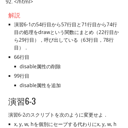
</html>
解説
演習6-1の54行目から57行目と71行目から74行
目の処理をdrawという関数にまとめ（22行目か
ら29行目），呼び出している（63行目，78行
目）．
66行目
disable属性の削除
99行目
disable属性を追加
演習6-3
演習6-2のスクリプトを次のように変更せよ．
x, y, w, hを個別にセーブする代わりにx, y, w, h