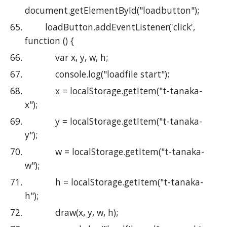
document.getElementById("loadbutton");
        loadButton.addEventListener('click', 
function () {
            var x, y, w, h;
            console.log("loadfile start");
            x = localStorage.getItem("t-tanaka-
x");
            y = localStorage.getItem("t-tanaka-
y");
            w = localStorage.getItem("t-tanaka-
w");
            h = localStorage.getItem("t-tanaka-
h");
            draw(x, y, w, h);