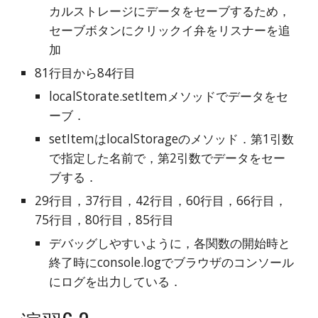
カルストレージにデータをセーブするため，
セーブボタンにクリックイ弁をリスナーを追
加
81行目から84行目
localStorate.setItemメソッドでデータをセ
ーブ．
setItemはlocalStorageのメソッド．第1引数
で指定した名前で，第2引数でデータをセー
ブする．
29行目，37行目，42行目，60行目，66行目，
75行目，80行目，85行目
デバッグしやすいように，各関数の開始時と
終了時にconsole.logでブラウザのコンソール
にログを出力している．