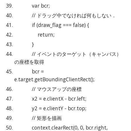
            var bcr;
            // ドラッグ中でなければ何もしない．
            if (draw_flag === false) {
                return;
            }
            // イベントのターゲット（キャンバス）
の座標を取得
            bcr = 
e.target.getBoundingClientRect();
            // マウスアップの座標
            x2 = e.clientX - bcr.left;
            y2 = e.clientY - bcr.top;
            // 矩形を描画
            context.clearRect(0, 0, bcr.right, 