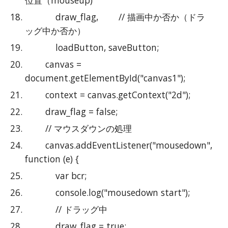
位置（mouseup)
            draw_flag,        // 描画中か否か（ドラ
ッグ中か否か）
            loadButton, saveButton;
        canvas = 
document.getElementById("canvas1");
        context = canvas.getContext("2d");
        draw_flag = false;
        // マウスダウンの処理
        canvas.addEventListener("mousedown", 
function (e) {
            var bcr;
            console.log("mousedown start");
            // ドラッグ中
            draw_flag = true;