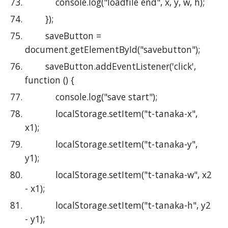
            console.log("loadfile end", x, y, w, h);
        });
        saveButton = 
document.getElementById("savebutton");
        saveButton.addEventListener('click', 
function () {
            console.log("save start");
            localStorage.setItem("t-tanaka-x", 
x1);
            localStorage.setItem("t-tanaka-y", 
y1);
            localStorage.setItem("t-tanaka-w", x2 
- x1);
            localStorage.setItem("t-tanaka-h", y2 
- y1);