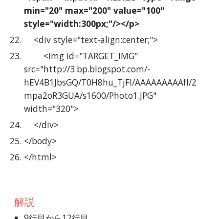
min="20" max="200" value="100" 
style="width:300px;"/></p>
    <div style="text-align:center;">
        <img id="TARGET_IMG" 
src="http://3.bp.blogspot.com/-
hEV4B1JbsGQ/T0H8hu_TjFI/AAAAAAAAAfI/2
mpa2oR3GUA/s1600/Photo1.JPG" 
width="320">
    </div>
</body>
</html>
解説
9行目から12行目