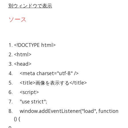
別ウィンドウで表示
ソース
<!DOCTYPE html>
<html>
<head>
    <meta charset="utf-8" />
    <title>画像を表示する</title>
    <script>
    "use strict";
    window.addEventListener("load", function 
() {