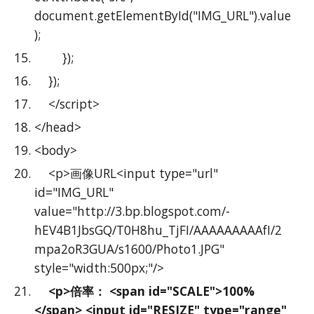
document.getElementById("IMG_URL").value
);
        });
    });
    </script>
</head>
<body>
    <p>画像URL<input type="url" 
id="IMG_URL" 
value="http://3.bp.blogspot.com/-
hEV4B1JbsGQ/T0H8hu_TjFI/AAAAAAAAAfI/2
mpa2oR3GUA/s1600/Photo1.JPG" 
style="width:500px;"/>
    <p>倍率： <span id="SCALE">100%
</span> <input id="RESIZE" type="range" 