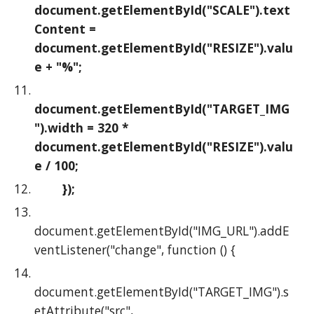
document.getElementById("SCALE").text
Content = 
document.getElementById("RESIZE").valu
e + "%";
document.getElementById("TARGET_IMG
").width = 320 * 
document.getElementById("RESIZE").valu
e / 100;
        });
document.getElementById("IMG_URL").addE
ventListener("change", function () {
document.getElementById("TARGET_IMG").s
etAttribute("src", 