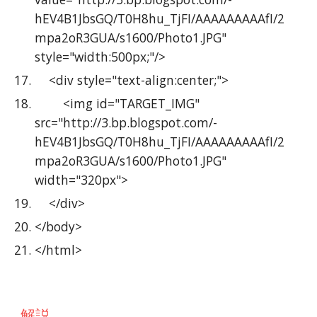
hEV4B1JbsGQ/T0H8hu_TjFI/AAAAAAAAAfI/2
mpa2oR3GUA/s1600/Photo1.JPG" 
style="width:500px;"/>
    <div style="text-align:center;">
        <img id="TARGET_IMG" 
src="http://3.bp.blogspot.com/-
hEV4B1JbsGQ/T0H8hu_TjFI/AAAAAAAAAfI/2
mpa2oR3GUA/s1600/Photo1.JPG" 
width="320px">
    </div>
</body>
</html>
解説