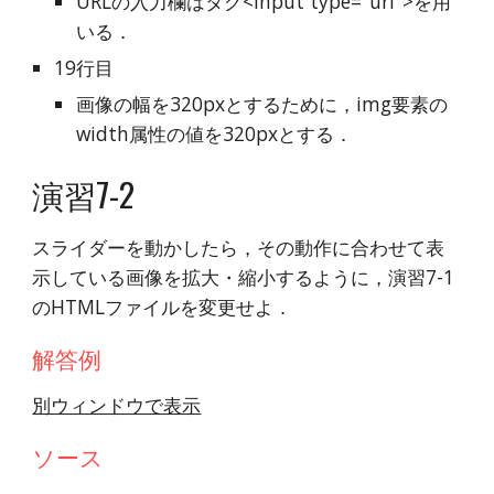
URLの入力欄はタグ<input type="url">を用
いる．
19行目
画像の幅を320pxとするために，img要素の
width属性の値を320pxとする．
演習7-2
スライダーを動かしたら，その動作に合わせて表
示している画像を拡大・縮小するように，演習7-1
のHTMLファイルを変更せよ．
解答例
別ウィンドウで表示
ソース