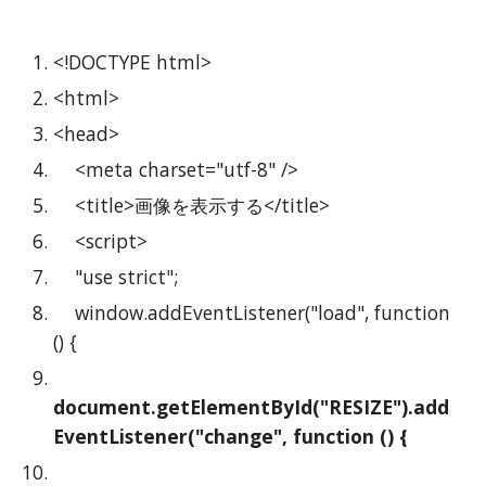
<!DOCTYPE html>
<html>
<head>
    <meta charset="utf-8" />
    <title>画像を表示する</title>
    <script>
    "use strict";
    window.addEventListener("load", function 
() {
document.getElementById("RESIZE").add
EventListener("change", function () {