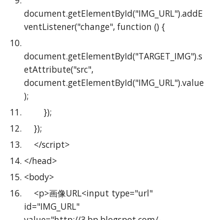
document.getElementById("IMG_URL").addE
ventListener("change", function () {
document.getElementById("TARGET_IMG").s
etAttribute("src", 
document.getElementById("IMG_URL").value
);
        });
    });
    </script>
</head>
<body>
    <p>画像URL<input type="url" 
id="IMG_URL" 
value="http://3.bp.blogspot.com/-